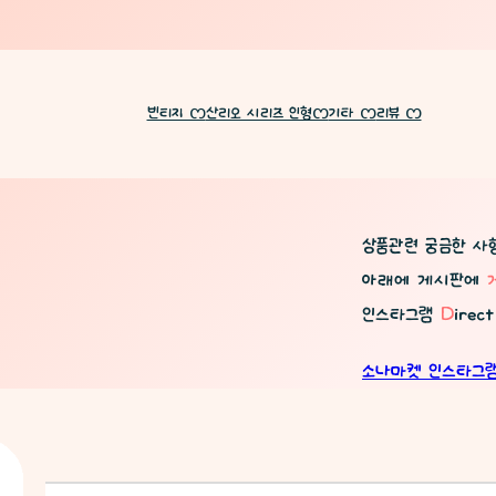
빈티지 ᦂ
산리오 시리즈 인형ᦂ
기타 ᦂ
리뷰 ᦂ
상품관련 궁금한 사
아래에 게시판에
인스타그램
D
irec
소나마켓 인스타그램