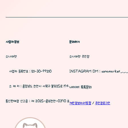
사업자정보
문의하기
소나마켓
소나마켓 주인장
사업자 등록번호 : 121-30-99210
INSTAGRAM DM : sonamarket_._._
소 재 지 : 충청남도 천안시 서북구 불당25로 174
네이버 톡톡문의
통신판매업 신고증 : 제 2025-충남천안-0370 호
개인정보처리방침
/
주인장로그인