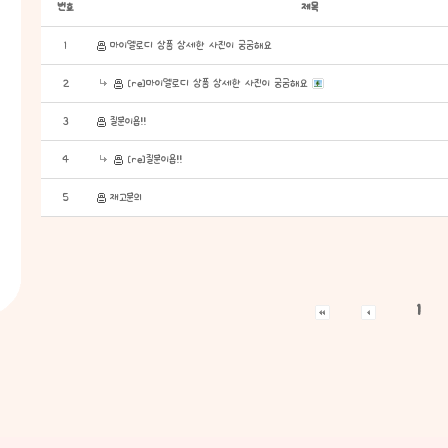
번호
제목
1
마이멜로디 상품 상세한 사진이 궁굼해요
2
[re]마이멜로디 상품 상세한 사진이 궁굼해요
3
질문이욥!!
4
[re]질문이욥!!
5
재고문의
1