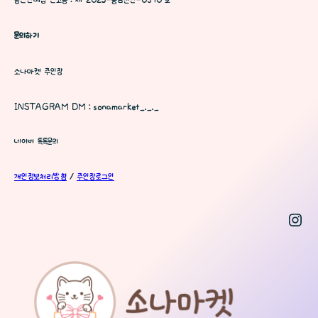
통신판매업 신고증 : 제 2025-충남천안-0370 호
문의하기
소나마켓 주인장
INSTAGRAM DM : sonamarket_._._
네이버 톡톡문의
개인정보처리방침
/
주인장로그인
Inst