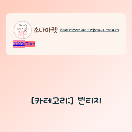
빈티지 ᦂ
산리오 시리즈 인형ᦂ
기타 ᦂ
리뷰 ᦂ
상품문의
주문하기
[카테고리:]
빈티지